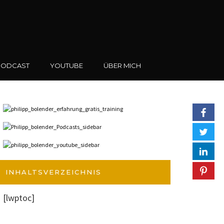
PODCAST
YOUTUBE
ÜBER MICH
INHALTSVERZEICHNIS
[lwptoc]