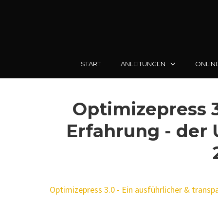
START
ANLEITUNGEN
ONLIN
Skip
to
Optimizepress 3
content
Erfahrung - der 
Optimizepress 3.0 - Ein ausführlicher & trans