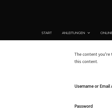
START
ANLEITUNGEN
ONLIN
Skip
to
The content you’re t
content
this content.
Username or Email 
Password