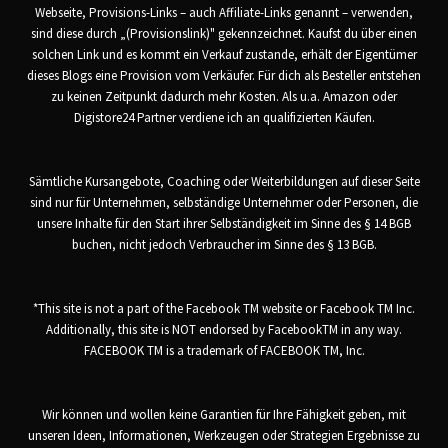
Webseite, Provisions-Links – auch Affiliate-Links genannt – verwenden,
sind diese durch „(Provisionslink)" gekennzeichnet. Kaufst du über einen
solchen Link und es kommt ein Verkauf zustande, erhält der Eigentümer
dieses Blogs eine Provision vom Verkäufer. Für dich als Besteller entstehen
zu keinen Zeitpunkt dadurch mehr Kosten. Als u.a. Amazon oder
Digistore24 Partner verdiene ich an qualifizierten Käufen.
Sämtliche Kursangebote, Coaching oder Weiterbildungen auf dieser Seite
sind nur für Unternehmen, selbständige Unternehmer oder Personen, die
unsere Inhalte für den Start ihrer Selbständigkeit im Sinne des § 14 BGB
buchen, nicht jedoch Verbraucher im Sinne des § 13 BGB.
*This site is not a part of the Facebook TM website or Facebook TM Inc.
Additionally, this site is NOT endorsed by FacebookTM in any way.
FACEBOOK TM is a trademark of FACEBOOK TM, Inc.
Wir können und wollen keine Garantien für Ihre Fähigkeit geben, mit
unseren Ideen, Informationen, Werkzeugen oder Strategien Ergebnisse zu