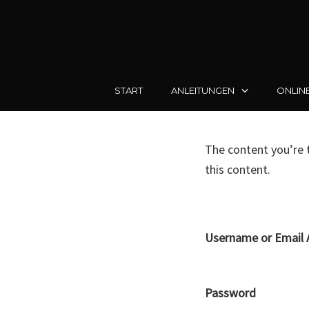
START
ANLEITUNGEN
ONLIN
Skip
to
The content you’re t
content
this content.
Username or Email 
Password