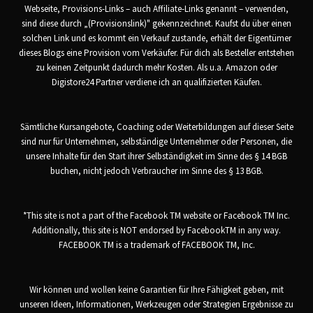
Webseite, Provisions-Links – auch Affiliate-Links genannt – verwenden,
sind diese durch „(Provisionslink)" gekennzeichnet. Kaufst du über einen
solchen Link und es kommt ein Verkauf zustande, erhält der Eigentümer
dieses Blogs eine Provision vom Verkäufer. Für dich als Besteller entstehen
zu keinen Zeitpunkt dadurch mehr Kosten. Als u.a. Amazon oder
Digistore24 Partner verdiene ich an qualifizierten Käufen.
Sämtliche Kursangebote, Coaching oder Weiterbildungen auf dieser Seite
sind nur für Unternehmen, selbständige Unternehmer oder Personen, die
unsere Inhalte für den Start ihrer Selbständigkeit im Sinne des § 14 BGB
buchen, nicht jedoch Verbraucher im Sinne des § 13 BGB.
*This site is not a part of the Facebook TM website or Facebook TM Inc.
Additionally, this site is NOT endorsed by FacebookTM in any way.
FACEBOOK TM is a trademark of FACEBOOK TM, Inc.
Wir können und wollen keine Garantien für Ihre Fähigkeit geben, mit
unseren Ideen, Informationen, Werkzeugen oder Strategien Ergebnisse zu