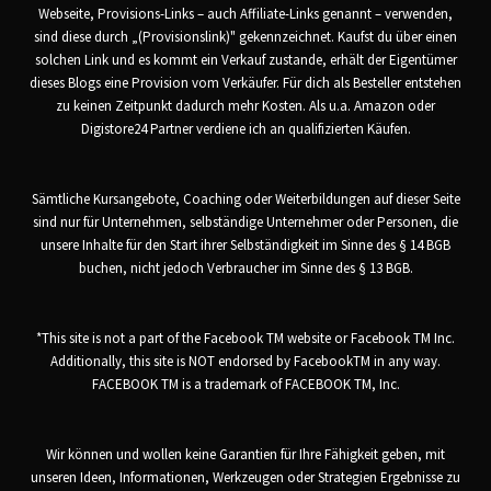
Webseite, Provisions-Links – auch Affiliate-Links genannt – verwenden,
sind diese durch „(Provisionslink)" gekennzeichnet. Kaufst du über einen
solchen Link und es kommt ein Verkauf zustande, erhält der Eigentümer
dieses Blogs eine Provision vom Verkäufer. Für dich als Besteller entstehen
zu keinen Zeitpunkt dadurch mehr Kosten. Als u.a. Amazon oder
Digistore24 Partner verdiene ich an qualifizierten Käufen.
Sämtliche Kursangebote, Coaching oder Weiterbildungen auf dieser Seite
sind nur für Unternehmen, selbständige Unternehmer oder Personen, die
unsere Inhalte für den Start ihrer Selbständigkeit im Sinne des § 14 BGB
buchen, nicht jedoch Verbraucher im Sinne des § 13 BGB.
*This site is not a part of the Facebook TM website or Facebook TM Inc.
Additionally, this site is NOT endorsed by FacebookTM in any way.
FACEBOOK TM is a trademark of FACEBOOK TM, Inc.
Wir können und wollen keine Garantien für Ihre Fähigkeit geben, mit
unseren Ideen, Informationen, Werkzeugen oder Strategien Ergebnisse zu