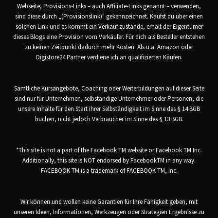
Webseite, Provisions-Links – auch Affiliate-Links genannt – verwenden,
sind diese durch „(Provisionslink)" gekennzeichnet. Kaufst du über einen
solchen Link und es kommt ein Verkauf zustande, erhält der Eigentümer
dieses Blogs eine Provision vom Verkäufer. Für dich als Besteller entstehen
zu keinen Zeitpunkt dadurch mehr Kosten. Als u.a. Amazon oder
Digistore24 Partner verdiene ich an qualifizierten Käufen.
Sämtliche Kursangebote, Coaching oder Weiterbildungen auf dieser Seite
sind nur für Unternehmen, selbständige Unternehmer oder Personen, die
unsere Inhalte für den Start ihrer Selbständigkeit im Sinne des § 14 BGB
buchen, nicht jedoch Verbraucher im Sinne des § 13 BGB.
*This site is not a part of the Facebook TM website or Facebook TM Inc.
Additionally, this site is NOT endorsed by FacebookTM in any way.
FACEBOOK TM is a trademark of FACEBOOK TM, Inc.
Wir können und wollen keine Garantien für Ihre Fähigkeit geben, mit
unseren Ideen, Informationen, Werkzeugen oder Strategien Ergebnisse zu