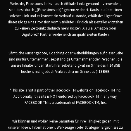
Webseite, Provisions-Links – auch Affiliate-Links genannt – verwenden,
sind diese durch „(Provisionslink)" gekennzeichnet. Kaufst du über einen
solchen Link und es kommt ein Verkauf zustande, erhält der Eigentümer
dieses Blogs eine Provision vom Verkäufer. Für dich als Besteller entstehen
zu keinen Zeitpunkt dadurch mehr Kosten. Als u.a. Amazon oder
Digistore24 Partner verdiene ich an qualifizierten Käufen.
Sämtliche Kursangebote, Coaching oder Weiterbildungen auf dieser Seite
sind nur für Unternehmen, selbständige Unternehmer oder Personen, die
unsere Inhalte für den Start ihrer Selbständigkeit im Sinne des § 14 BGB
buchen, nicht jedoch Verbraucher im Sinne des § 13 BGB.
*This site is not a part of the Facebook TM website or Facebook TM Inc.
Additionally, this site is NOT endorsed by FacebookTM in any way.
FACEBOOK TM is a trademark of FACEBOOK TM, Inc.
Wir können und wollen keine Garantien für Ihre Fähigkeit geben, mit
unseren Ideen, Informationen, Werkzeugen oder Strategien Ergebnisse zu