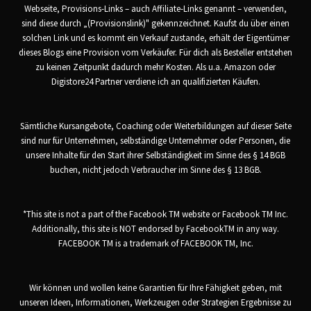
Webseite, Provisions-Links – auch Affiliate-Links genannt – verwenden,
sind diese durch „(Provisionslink)" gekennzeichnet. Kaufst du über einen
solchen Link und es kommt ein Verkauf zustande, erhält der Eigentümer
dieses Blogs eine Provision vom Verkäufer. Für dich als Besteller entstehen
zu keinen Zeitpunkt dadurch mehr Kosten. Als u.a. Amazon oder
Digistore24 Partner verdiene ich an qualifizierten Käufen.
Sämtliche Kursangebote, Coaching oder Weiterbildungen auf dieser Seite
sind nur für Unternehmen, selbständige Unternehmer oder Personen, die
unsere Inhalte für den Start ihrer Selbständigkeit im Sinne des § 14 BGB
buchen, nicht jedoch Verbraucher im Sinne des § 13 BGB.
*This site is not a part of the Facebook TM website or Facebook TM Inc.
Additionally, this site is NOT endorsed by FacebookTM in any way.
FACEBOOK TM is a trademark of FACEBOOK TM, Inc.
Wir können und wollen keine Garantien für Ihre Fähigkeit geben, mit
unseren Ideen, Informationen, Werkzeugen oder Strategien Ergebnisse zu