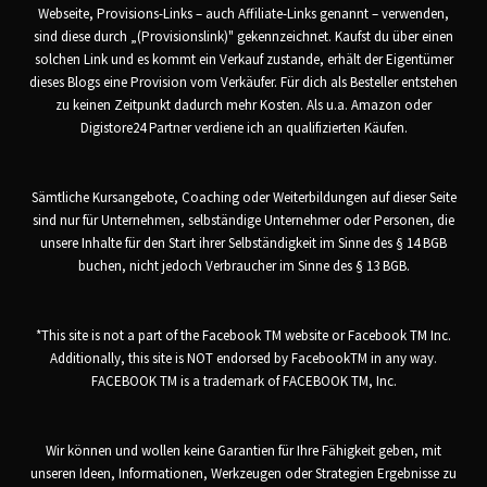
Webseite, Provisions-Links – auch Affiliate-Links genannt – verwenden,
sind diese durch „(Provisionslink)" gekennzeichnet. Kaufst du über einen
solchen Link und es kommt ein Verkauf zustande, erhält der Eigentümer
dieses Blogs eine Provision vom Verkäufer. Für dich als Besteller entstehen
zu keinen Zeitpunkt dadurch mehr Kosten. Als u.a. Amazon oder
Digistore24 Partner verdiene ich an qualifizierten Käufen.
Sämtliche Kursangebote, Coaching oder Weiterbildungen auf dieser Seite
sind nur für Unternehmen, selbständige Unternehmer oder Personen, die
unsere Inhalte für den Start ihrer Selbständigkeit im Sinne des § 14 BGB
buchen, nicht jedoch Verbraucher im Sinne des § 13 BGB.
*This site is not a part of the Facebook TM website or Facebook TM Inc.
Additionally, this site is NOT endorsed by FacebookTM in any way.
FACEBOOK TM is a trademark of FACEBOOK TM, Inc.
Wir können und wollen keine Garantien für Ihre Fähigkeit geben, mit
unseren Ideen, Informationen, Werkzeugen oder Strategien Ergebnisse zu