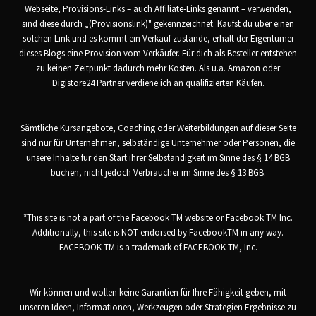
Webseite, Provisions-Links – auch Affiliate-Links genannt – verwenden,
sind diese durch „(Provisionslink)" gekennzeichnet. Kaufst du über einen
solchen Link und es kommt ein Verkauf zustande, erhält der Eigentümer
dieses Blogs eine Provision vom Verkäufer. Für dich als Besteller entstehen
zu keinen Zeitpunkt dadurch mehr Kosten. Als u.a. Amazon oder
Digistore24 Partner verdiene ich an qualifizierten Käufen.
Sämtliche Kursangebote, Coaching oder Weiterbildungen auf dieser Seite
sind nur für Unternehmen, selbständige Unternehmer oder Personen, die
unsere Inhalte für den Start ihrer Selbständigkeit im Sinne des § 14 BGB
buchen, nicht jedoch Verbraucher im Sinne des § 13 BGB.
*This site is not a part of the Facebook TM website or Facebook TM Inc.
Additionally, this site is NOT endorsed by FacebookTM in any way.
FACEBOOK TM is a trademark of FACEBOOK TM, Inc.
Wir können und wollen keine Garantien für Ihre Fähigkeit geben, mit
unseren Ideen, Informationen, Werkzeugen oder Strategien Ergebnisse zu