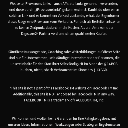
Webseite, Provisions-Links – auch Affiliate-Links genannt – verwenden,
sind diese durch „(Provisionslink)" gekennzeichnet. Kaufst du über einen
solchen Link und es kommt ein Verkauf zustande, erhält der Eigentümer
dieses Blogs eine Provision vom Verkäufer. Für dich als Besteller entstehen
zu keinen Zeitpunkt dadurch mehr Kosten. Als u.a. Amazon oder
Digistore24 Partner verdiene ich an qualifizierten Käufen.
Sämtliche Kursangebote, Coaching oder Weiterbildungen auf dieser Seite
sind nur für Unternehmen, selbständige Unternehmer oder Personen, die
unsere Inhalte für den Start ihrer Selbständigkeit im Sinne des § 14 BGB
buchen, nicht jedoch Verbraucher im Sinne des § 13 BGB.
*This site is not a part of the Facebook TM website or Facebook TM Inc.
Additionally, this site is NOT endorsed by FacebookTM in any way.
FACEBOOK TM is a trademark of FACEBOOK TM, Inc.
Wir können und wollen keine Garantien für Ihre Fähigkeit geben, mit
unseren Ideen, Informationen, Werkzeugen oder Strategien Ergebnisse zu