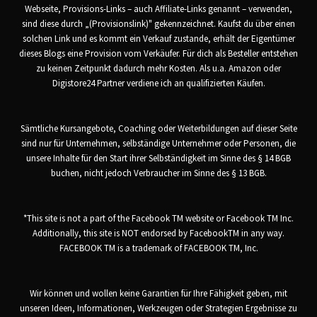
Webseite, Provisions-Links – auch Affiliate-Links genannt – verwenden,
sind diese durch „(Provisionslink)" gekennzeichnet. Kaufst du über einen
solchen Link und es kommt ein Verkauf zustande, erhält der Eigentümer
dieses Blogs eine Provision vom Verkäufer. Für dich als Besteller entstehen
zu keinen Zeitpunkt dadurch mehr Kosten. Als u.a. Amazon oder
Digistore24 Partner verdiene ich an qualifizierten Käufen.
Sämtliche Kursangebote, Coaching oder Weiterbildungen auf dieser Seite
sind nur für Unternehmen, selbständige Unternehmer oder Personen, die
unsere Inhalte für den Start ihrer Selbständigkeit im Sinne des § 14 BGB
buchen, nicht jedoch Verbraucher im Sinne des § 13 BGB.
*This site is not a part of the Facebook TM website or Facebook TM Inc.
Additionally, this site is NOT endorsed by FacebookTM in any way.
FACEBOOK TM is a trademark of FACEBOOK TM, Inc.
Wir können und wollen keine Garantien für Ihre Fähigkeit geben, mit
unseren Ideen, Informationen, Werkzeugen oder Strategien Ergebnisse zu